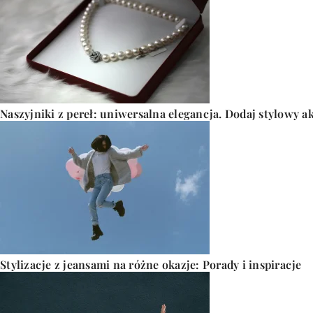
Naszyjniki z pereł: uniwersalna elegancja. Dodaj stylowy 
Stylizacje z jeansami na różne okazje: Porady i inspiracje