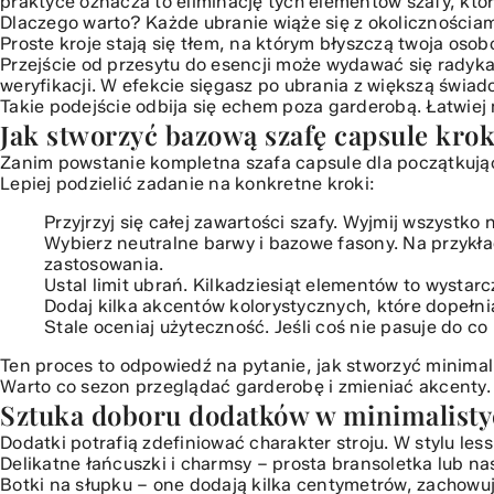
Sztuka doboru dodatków w minimalistycznym wydaniu
praktyce oznacza to eliminację tych elementów szafy, któr
Dlaczego warto? Każde ubranie wiąże się z okolicznościam
Zrównoważony minimalizm: Ekologia i etyka w ubraniach
Proste kroje stają się tłem, na którym błyszczą twoja osob
Podsumowanie: Długofalowe korzyści stylu less is more
Przejście od przesytu do esencji może wydawać się radyka
weryfikacji. W efekcie sięgasz po ubrania z większą świad
Takie podejście odbija się echem poza garderobą. Łatwiej 
Jak stworzyć bazową szafę capsule kro
Zanim powstanie kompletna szafa capsule dla początkujący
Lepiej podzielić zadanie na konkretne kroki:
Przyjrzyj się całej zawartości szafy. Wyjmij wszystko
Wybierz neutralne barwy i bazowe fasony. Na przykła
zastosowania.
Ustal limit ubrań. Kilkadziesiąt elementów to wystar
Dodaj kilka akcentów kolorystycznych, które dopełn
Stale oceniaj użyteczność. Jeśli coś nie pasuje do co 
Ten proces to odpowiedź na pytanie, jak stworzyć minimal
Warto co sezon przeglądać garderobę i zmieniać akcenty. 
Sztuka doboru dodatków w minimalist
Dodatki potrafią zdefiniować charakter stroju. W stylu les
Delikatne łańcuszki i charmsy
– prosta bransoletka lub nasz
Botki na słupku
– one dodają kilka centymetrów, zachowuj