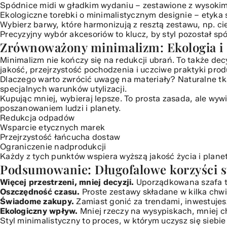
Spódnice midi
w gładkim wydaniu – zestawione z wysokimi
Ekologiczne torebki
o minimalistycznym designie – etyka 
Wybierz barwy, które harmonizują z resztą zestawu, np. ci
Precyzyjny wybór akcesoriów to klucz, by styl pozostał spó
Zrównoważony minimalizm: Ekologia i 
Minimalizm nie kończy się na redukcji ubrań. To także d
jakość, przejrzystość pochodzenia i uczciwe praktyki pro
Dlaczego warto zwrócić uwagę na materiały? Naturalne tk
specjalnych warunków utylizacji.
Kupując mniej, wybieraj lepsze. To prosta zasada, ale w
poszanowaniem ludzi i planety.
Redukcja odpadów
Wsparcie etycznych marek
Przejrzystość łańcucha dostaw
Ograniczenie nadprodukcji
Każdy z tych punktów wspiera wyższą jakość życia i planet
Podsumowanie: Długofalowe korzyści st
Więcej przestrzeni, mniej decyzji.
Uporządkowana szafa t
Oszczędność czasu.
Proste zestawy składane w kilka chwi
Świadome zakupy.
Zamiast gonić za trendami, inwestujesz
Ekologiczny wpływ.
Mniej rzeczy na wysypiskach, mniej c
Styl minimalistyczny to proces, w którym uczysz się siebi