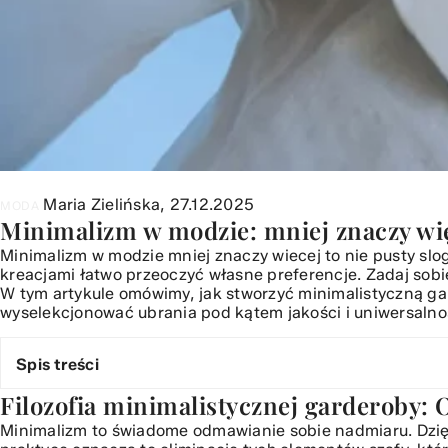
Maria Zielińska,
27.12.2025
MODA
Minimalizm w modzie: mniej znaczy wi
Minimalizm w modzie mniej znaczy wiecej to nie pusty sl
kreacjami łatwo przeoczyć własne preferencje. Zadaj sobie 
W tym artykule omówimy, jak stworzyć minimalistyczną ga
wyselekcjonować ubrania pod kątem jakości i uniwersalnośc
Spis treści
Filozofia minimalistycznej garderoby: 
Filozofia minimalistycznej garderoby: Od przesytu do esen
Jak stworzyć bazową szafę capsule krok po kroku
Minimalizm to świadome odmawianie sobie nadmiaru. Dzięki