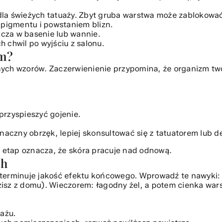
 dla świeżych tatuaży. Zbyt gruba warstwa może zablokować
 pigmentu i powstaniem blizn.
szcza w basenie lub wannie.
h chwil po wyjściu z salonu.
em?
ych wzorów. Zaczerwienienie przypomina, że organizm two
przyspieszyć gojenie.
.
 znaczny obrzęk, lepiej skonsultować się z tatuatorem lub 
y etap oznacza, że skóra pracuje nad odnową.
ch
eterminuje jakość efektu końcowego. Wprowadź te nawyki:
odzisz z domu). Wieczorem: łagodny żel, a potem cienka wa
ażu.