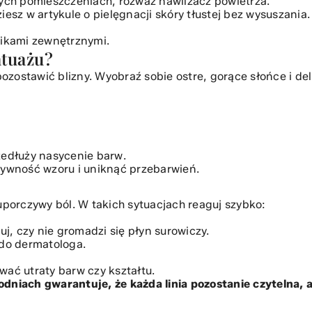
hych pomieszczeniach, rozważ nawilżacz powietrza.
ziesz w artykule o
pielęgnacji skóry tłustej bez wysuszania
nikami zewnętrznymi.
atuażu?
zostawić blizny. Wyobraź sobie ostre, gorące słońce i de
zedłuży nasycenie barw.
sywność wzoru i uniknąć przebarwień.
orczywy ból. W takich sytuacjach reaguj szybko:
wuj, czy nie gromadzi się płyn surowiczy.
 do dermatologa.
wać utraty barw czy kształtu.
dniach gwarantuje, że każda linia pozostanie czytelna, a