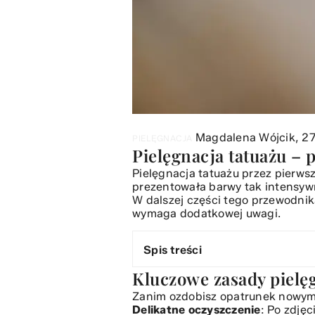
Magdalena Wójcik,
27
PIELĘGNACJA
Pielęgnacja tatuażu – 
Pielęgnacja tatuażu przez pierws
prezentowała barwy tak intensywne
W dalszej części tego przewodnika
wymaga dodatkowej uwagi.
Spis treści
Kluczowe zasady pielęg
Kluczowe zasady pielęgnacji tatua
Faza gojenia: Jak radzić sobie z
Zanim ozdobisz opatrunek nowym 
Codzienna rutyna i unikanie pow
Delikatne oczyszczenie
: Po zdję