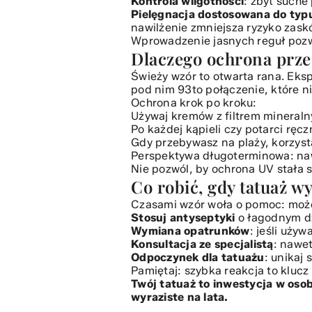
Kontrola wilgotności
: zbyt suche
Pielęgnacja dostosowana do typ
nawilżenie zmniejsza ryzyko zask
Wprowadzenie jasnych reguł pozwa
Dlaczego ochrona prze
Świeży wzór to otwarta rana. Eks
pod nim 93to połączenie, które ni
Ochrona krok po kroku:
Używaj kremów z filtrem mineraln
Po każdej kąpieli czy potarci ręc
Gdy przebywasz na plaży, korzysta
Perspektywa długoterminowa: nawe
Nie pozwól, by ochrona UV stała 
Co robić, gdy tatuaż w
Czasami wzór woła o pomoc: może
Stosuj antyseptyki
o łagodnym dz
Wymiana opatrunków
: jeśli uży
Konsultacja ze specjalistą
: nawe
Odpoczynek dla tatuażu
: unikaj
Pamiętaj: szybka reakcja to klucz
Twój tatuaż to inwestycja w osob
wyraziste na lata.