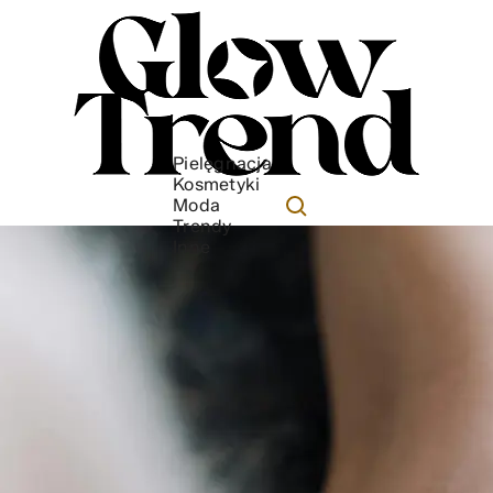
Pielęgnacja
Kosmetyki
Moda
Trendy
Inne