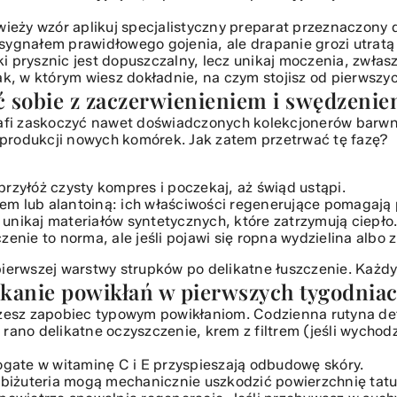
jest kluczowa dla świeżego tatuażu?
wieży wzór aplikuj specjalistyczny preparat przeznaczony
atkowej pielęgnacji?
 sygnałem prawidłowego gojenia, ale drapanie grozi utratą
ki prysznic jest dopuszczalny, lecz unikaj moczenia, zwła
ak, w którym wiesz dokładnie, na czym stojisz od pierwszyc
ić sobie z zaczerwienieniem i swędzeni
trafi zaskoczyć nawet doświadczonych kolekcjonerów barwn
produkcji nowych komórek. Jak zatem przetrwać tę fazę?
przyłóż czysty kompres i poczekaj, aż świąd ustąpi.
em lub alantoiną: ich właściwości regenerujące pomagają 
 unikaj materiałów syntetycznych, które zatrzymują ciepło
czenie to norma, ale jeśli pojawi się ropna wydzielina albo
pierwszej warstwy strupków po delikatne łuszczenie. Każd
ikanie powikłań w pierwszych tygodnia
możesz zapobiec typowym powikłaniom. Codzienna rutyna d
: rano delikatne oczyszczenie, krem z filtrem (jeśli wych
ogate w witaminę C i E przyspieszają odbudowę skóry.
y biżuteria mogą mechanicznie uszkodzić powierzchnię tatu