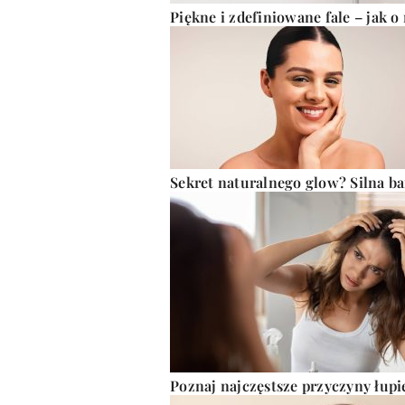
Piękne i zdefiniowane fale – jak o
Sekret naturalnego glow? Silna b
Poznaj najczęstsze przyczyny łupie