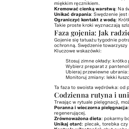
miękkim ręcznikiem.
Dlaczego ochrona przed słońcem 
Kremować cienką warstwą
: Na ś
Co robić, gdy tatuaż wymaga dod
Unikać drapania
: Swędzenie jest
Ograniczyć kontakt z wodą
: Krót
Takie proste kroki wyznaczają szl
Faza gojenia: Jak radz
Gojenie się tatuażu tygodnie po
ochronną. Swędzenie towarzyszy 
Kluczowe wskazówki:
Stosuj zimne okłady: krótko 
Wybierz preparat z pantenol
Ubieraj przewiewne ubrania:
Monitoruj zmiany: lekki łusz
Ta faza to swoista wędrówka: od 
Codzienna rutyna i un
Trwając w rytuale pielęgnacji, 
Poranna i wieczorna pielęgnacja
regenerującej.
Zrównoważona dieta
: pokarmy b
Unikaj otarć
: plecak, torebka cz