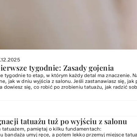
.12.2025
pierwsze tygodnie: Zasady gojenia
ze tygodnie to etap, w którym każdy detal ma znaczenie. 
, jak w dniu wyjścia z salonu. Jeśli zastanawiasz się, jak
 dowiesz się, co robić po zrobieniu tatuażu, jak radzić so
nacji tatuażu tuż po wyjściu z salonu
żu tuż po wyjściu z salonu
 zaczerwienieniem i swędzeniem?
tatuażem, pamiętaj o kilku fundamentach:
ikłań w pierwszych tygodniach
ciu bandaża umyj ręce, a potem lekko przemyj miejsce tatua