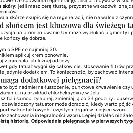
 powietrze spowalnia regenerację. Jeśli przebywasz w suc
u skóry
: jeśli masz cerę tłustą, przydatne wskazówki znajd
órników.
la skórze skupić się na regeneracji, nie na walce z czyn
d słońcem jest kluczowa dla świeżego t
pozycja na promieniowanie UV może wypłukać pigmenty i po
e kończy się dobrze.
ym o SPF co najmniej 30.
znikiem aplikuj krem ponownie.
j z parasola lub luźnej odzieży.
t gdy tatuaż wygoi się całkowicie, stosowanie filtrów pr
się jedynie dodatkiem. To konieczność, by zachować inten
ymaga dodatkowej pielęgnacji?
 to być nadmierne łuszczenie, punktowe krwawienie czy up
iałaniu, na przykład chlorheksydynę w żelu.
wasz folii samoprzylepnej, zmieniaj ją co 24 godziny i obser
t doświadczony tatuator może doradzić, kiedy warto pójść
 sportów kontaktowych i częstych drgań w miejscu wzoru.
 do zachowania integralności wzoru. Lepiej działać niż żało
istą historię. Odpowiednia pielęgnacja w pierwszych tygo