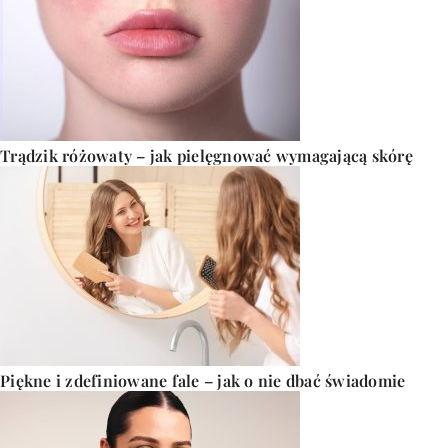
Trądzik różowaty – jak pielęgnować wymagającą skórę
Piękne i zdefiniowane fale – jak o nie dbać świadomie