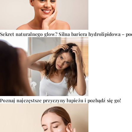
Sekret naturalnego glow? Silna bariera hydrolipidowa – p
Poznaj najczęstsze przyczyny łupieżu i pozbądź się go!