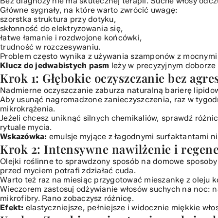
Bez diagnozy nie ma skutecznej terapii. Suche
włosy
odczu
Krok 2: Intensywne nawilżenie i regeneracja olejkami
Główne sygnały, na które warto zwrócić uwagę:
szorstka struktura przy dotyku,
Krok 3: Zapobieganie utracie wody i ochrona termalna
skłonność do elektryzowania się,
Krok 4: Delikatne modelowanie i stylizacja na mokro
łatwe łamanie i rozdwojone końcówki,
Krok 5: Regeneracja skóry głowy i masaże pobudzające
trudność w rozczesywaniu.
Problem często wynika z używania szamponów z mocnymi de
Klucz do jedwabistych pasm
leży w precyzyjnym doborze p
Krok 1: Głębokie oczyszczanie bez agr
Nadmierne oczyszczanie zaburza naturalną barierę lipido
Aby usunąć nagromadzone zanieczyszczenia, raz w tygodniu 
mikrokrążenia.
Jeżeli chcesz uniknąć silnych chemikaliów, sprawdź
różni
rytuale mycia.
Wskazówka:
emulsje myjące z łagodnymi surfaktantami ni
Krok 2: Intensywne nawilżenie i regene
Olejki roślinne to sprawdzony sposób na domowe sposoby
przed myciem potrafi zdziałać cuda.
Warto też raz na miesiąc przygotować mieszankę z oleju 
Wieczorem zastosuj odżywianie włosów suchych na noc: n
mikrofibry. Rano zobaczysz różnicę.
Efekt:
elastyczniejsze, pełniejsze i widocznie miękkie włos