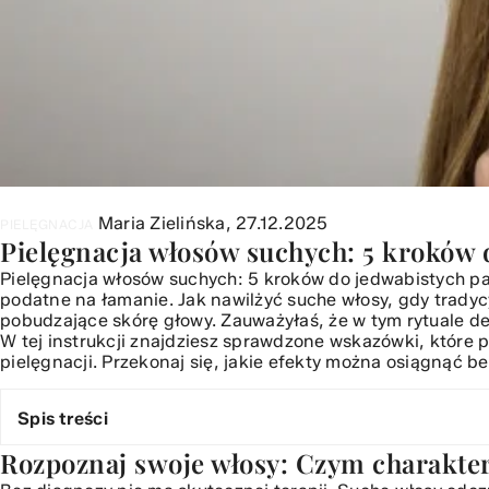
Maria Zielińska,
27.12.2025
PIELĘGNACJA
Pielęgnacja włosów suchych: 5 kroków
Pielęgnacja włosów suchych: 5 kroków do jedwabistych pa
podatne na łamanie. Jak nawilżyć suche włosy, gdy trady
pobudzające skórę głowy. Zauważyłaś, że w tym rytuale de
W tej instrukcji znajdziesz sprawdzone wskazówki, które
pielęgnacji. Przekonaj się, jakie efekty można osiągnąć b
Spis treści
Rozpoznaj swoje włosy: Czym charakter
Rozpoznaj swoje włosy: Czym charakteryzuje się suchy ty
Krok 1: Głębokie oczyszczanie bez agresywnych deterge