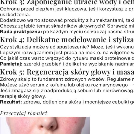
Krok 3: Zapobieganie utracie wody i o
Ochrona przed ciepłem jest kluczowa, jeśli korzystasz z p
uszkodzenia.
Dodatkowo warto stosować produkty z humektantami, takim
Chcesz zgłębić temat składników aktywnych? Sprawdź
mi
Rada praktyczna:
po każdym myciu schładzaj pasma strum
Krok 4: Delikatne modelowanie i styliz
Czy stylizacja może siać spustoszenie? Może, jeśli wykonu
Lepszym rozwiązaniem jest praca na mokro: na wilgotne wło
Co jakiś czas warto włączyć do rytuału maski proteinowe
Pamiętaj:
szeroki grzebień i delikatne wyciskanie nadmiar
Krok 5: Regeneracja skóry głowy i mas
Zdrowy skalp to fundament zdrowych włosów. Regularne ma
Możesz użyć serum z kofeiną lub olejku rozmarynowego –
Jeśli zmagasz się z nadprodukcją sebum lub nierównowagą
terapię skóry głowy.
Rezultat:
zdrowa, dotleniona skóra i mocniejsze cebulki g
Przeczytaj również